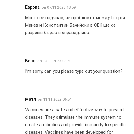
Европа
on
07.11.2023 18:59
Много се надявам, че проблемът между Георги
Манев и Константин Бачийски в СЕК ще се
разреши бързо и справедливо.
Бело
on
10.11.2023 03:20
I’m sorry, can you please type out your question?
Матя
on
11.11.2023 06:51
Vaccines are a safe and effective way to prevent
diseases. They stimulate the immune system to
create antibodies and provide immunity to specific
diseases. Vaccines have been developed for