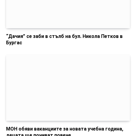
“Дачия” се заби в стълб на бул. Никола Петков в
Бургас
МОН обяви ваканциите за новата учебна година,
децата ще почиват повече