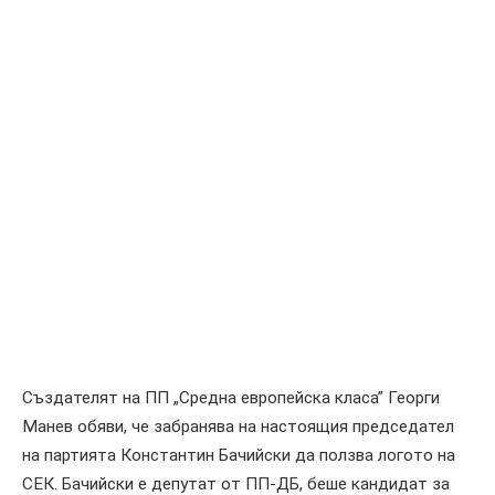
Създателят на ПП „Средна европейска класа” Георги
Манев обяви, че забранява на настоящия председател
на партията Константин Бачийски да ползва логото на
СЕК. Бачийски е депутат от ПП-ДБ, беше кандидат за