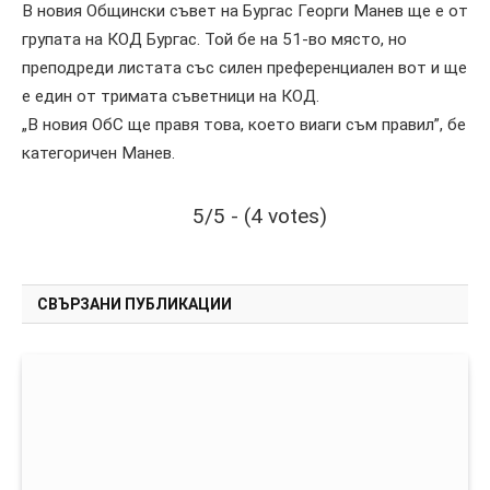
В новия Общински съвет на Бургас Георги Манев ще е от
групата на КОД Бургас. Той бе на 51-во място, но
преподреди листата със силен преференциален вот и ще
е един от тримата съветници на КОД.
„В новия ОбС ще правя това, което виаги съм правил”, бе
категоричен Манев.
5/5 - (4 votes)
СВЪРЗАНИ ПУБЛИКАЦИИ