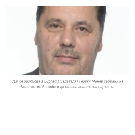
СЕК се разкъсва в Бургас: Създателят Георги Манев забрани на
Константин Бачийски да ползва знаците на партията