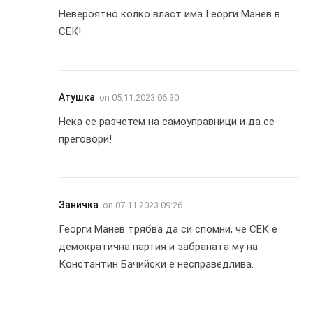
Невероятно колко власт има Георги Манев в
СЕК!
Атушка
on
05.11.2023 06:30
Нека се разчетем на самоуправници и да се
преговори!
Заничка
on
07.11.2023 09:26
Георги Манев трябва да си спомни, че СЕК е
демократична партия и забраната му на
Константин Бачийски е несправедлива.