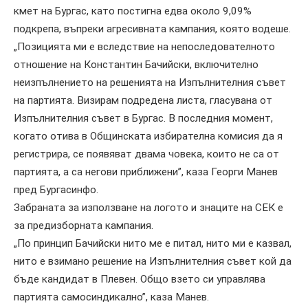
кмет на Бургас, като постигна едва около 9,09%
подкрепа, въпреки агресивната кампания, която водеше.
„Позицията ми е вследствие на непоследователното
отношение на Константин Бачийски, включително
неизпълнението на решенията на Изпълнителния съвет
на партията. Визирам подредена листа, гласувана от
Изпълнителния съвет в Бургас. В последния момент,
когато отива в Общинската избирателна комисия да я
регистрира, се появяват двама човека, които не са от
партията, а са негови приближени”, каза Георги Манев
пред Бургасинфо.
Забраната за използване на логото и знаците на СЕК е
за предизборната кампания.
„По принцип Бачийски нито ме е питал, нито ми е казвал,
нито е взимано решение на Изпълнителния съвет кой да
бъде кандидат в Плевен. Общо взето си управлява
партията самосиндикално”, каза Манев.