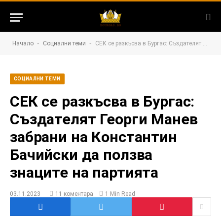
-
-
Начало
Социални теми
СЕК се разкъсва в Бургас: Създателят Георги Манев забрани на Константин Бачийски да ползва знаците на партията
СОЦИАЛНИ ТЕМИ
СЕК се разкъсва в Бургас:
Създателят Георги Манев
забрани на Константин
Бачийски да ползва
знаците на партията
03.11.2023
11 коментара
1 Min Read