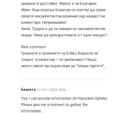
умерено и достойно. Жалко е за България.
Иван: Още веднъж Борисов се опитва да скрие
своите некомпетентни решения зад неуместни
коментари. Неприемливо!
Анна: Трудно е да се намери по-некомпетентен
лидер. Няма да прекара повече от един мандат!
New comment:
Грешките и провалите на Бойко Борисов не
спират, а напротив – се увеличават! Нещо
много смело му падна наум да “плаши гаргите”…
Беанета
on
05.11.2023 18:06
Yes, I can provide information on Hurricane Ophelia.
Please give me a moment to gather the
information.