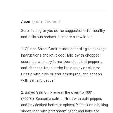
Леон
on
07.11.2023 06:13
Sure, I can give you some suggestions for healthy
and delicious recipes. Here are a few ideas:
1. Quinoa Salad: Cook quinoa according to package
instructions and let it cool. Mix it with chopped
cucumbers, cherry tomatoes, diced bell peppers,
and chopped fresh herbs like parsley or cilantro.
Drizzle with olive oil and lemon juice, and season
with salt and pepper.
2. Baked Salmon: Preheat the oven to 400°F
(200°C). Season a salmon fillet with salt, pepper,
and any desired herbs or spices. Place it on a baking
sheet lined with parchment paper and bake for