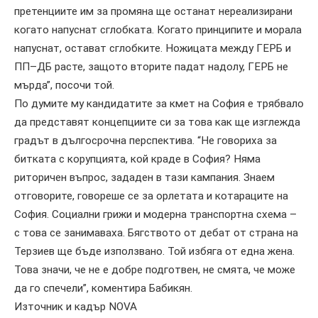
претенциите им за промяна ще останат нереализирани
когато напуснат сглобката. Когато принципите и морала
напуснат, остават сглобките. Ножицата между ГЕРБ и
ПП–ДБ расте, защото вторите падат надолу, ГЕРБ не
мърда”, посочи той.
По думите му кандидатите за кмет на София е трябвало
да представят концепциите си за това как ще изглежда
градът в дългосрочна перспектива. “Не говориха за
битката с корупцията, кой краде в София? Няма
риторичен въпрос, зададен в тази кампания. Знаем
отговорите, говореше се за орлетата и котараците на
София. Социални грижи и модерна транспортна схема –
с това се занимаваха. Бягството от дебат от страна на
Терзиев ще бъде използвано. Той избяга от една жена.
Това значи, че не е добре подготвен, не смята, че може
да го спечели”, коментира Бабикян.
Източник и кадър NOVA