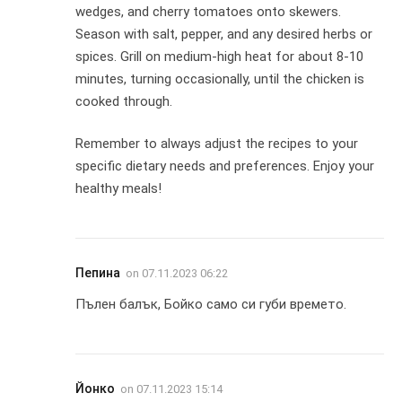
wedges, and cherry tomatoes onto skewers.
Season with salt, pepper, and any desired herbs or
spices. Grill on medium-high heat for about 8-10
minutes, turning occasionally, until the chicken is
cooked through.
Remember to always adjust the recipes to your
specific dietary needs and preferences. Enjoy your
healthy meals!
Пепина
on
07.11.2023 06:22
Пълен балък, Бойко само си губи времето.
Йонко
on
07.11.2023 15:14