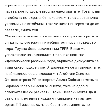
агресивно, пушекът от сглобката излиза, така се изпуска
парата, което удовлетворява електоратите. Това прави
сглобката по-здрава. От некоалицията са достатъчно
уязвими и неустойчиви, така че нямат интерес тя да се
развали”, счита той.
“Хекимян беше взет с възможността чрез авторитета
си да привлече различни избиратели извън твърдото
ядро. Трудно беше закачен към ГЕРБ. Видяхме
успокояване на кампаниите. Останаха напълно
идеологически различни хора, върнахме дискусията за
това какво подкрепяме. Отдалечихме се от личностите,
приближихме се до идеологията”, обясни Христов.
От своя страна PR експертът Арман Бабикян смята, че
Борисов често си мени мненията, така че едва ли
сглобката ще се разклати. “Той и Пеевски могат да я
разклатят, но нямат нужда от свикване на партиен
орган. ПП заявяваха, че се борят с корупцията, но