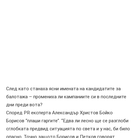
След като станаха ясни имената на кандидатите за
балотажа – промениха ли кампаниите си в последните
дни преди вота?
Според PR експерта Александър Христов Бойко
Борисов “плаши гаргите”. “Едва ли лесно ще се разглоби
сглобката предвид ситуацията по света и у нас, би било
опасно. Точно защото Борисов и Петков говорят