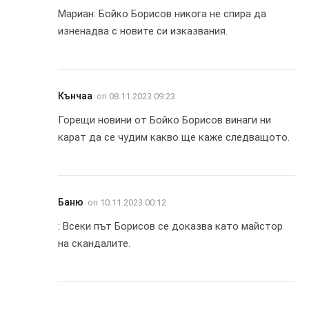
Мариан: Бойко Борисов никога не спира да
изненадва с новите си изказвания.
Кънчаа
on
08.11.2023 09:23
Горещи новини от Бойко Борисов винаги ни
карат да се чудим какво ще каже следващото.
Баню
on
10.11.2023 00:12
: Всеки път Борисов се доказва като майстор
на скандалите.