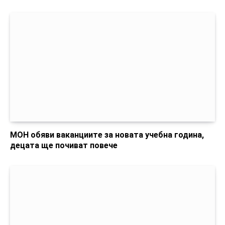
МОН обяви ваканциите за новата учебна година,
децата ще почиват повече