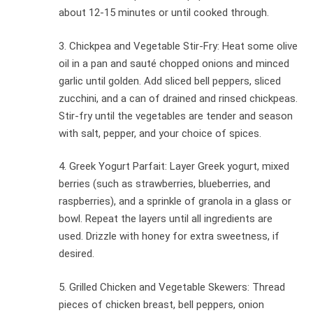
about 12-15 minutes or until cooked through.
3. Chickpea and Vegetable Stir-Fry: Heat some olive
oil in a pan and sauté chopped onions and minced
garlic until golden. Add sliced bell peppers, sliced
zucchini, and a can of drained and rinsed chickpeas.
Stir-fry until the vegetables are tender and season
with salt, pepper, and your choice of spices.
4. Greek Yogurt Parfait: Layer Greek yogurt, mixed
berries (such as strawberries, blueberries, and
raspberries), and a sprinkle of granola in a glass or
bowl. Repeat the layers until all ingredients are
used. Drizzle with honey for extra sweetness, if
desired.
5. Grilled Chicken and Vegetable Skewers: Thread
pieces of chicken breast, bell peppers, onion