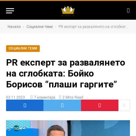
-
-
Начало
Социални теми
PR експерт за развалянето на сглобката: Бойко Борисов “плаши гаргите”
СОЦИАЛНИ ТЕМИ
PR експерт за развалянето
на сглобката: Бойко
Борисов “плаши гаргите”
03.11.2023
7 коментара
2 Mins Read