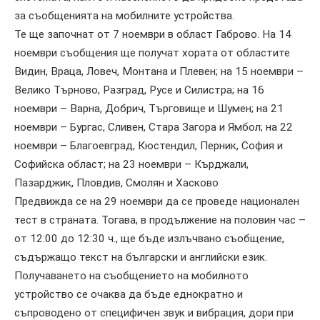
за съобщенията на мобилните устройства.
Те ще започнат от 7 ноември в област Габрово. На 14
ноември съобщения ще получат хората от областите
Видин, Враца, Ловеч, Монтана и Плевен; на 15 ноември –
Велико Търново, Разград, Русе и Силистра; на 16
ноември – Варна, Добрич, Търговище и Шумен; на 21
ноември – Бургас, Сливен, Стара Загора и Ямбол; на 22
ноември – Благоевград, Кюстендил, Перник, София и
Софийска област; на 23 ноември – Кърджали,
Пазарджик, Пловдив, Смолян и Хасково
Предвижда се на 29 ноември да се проведе национален
тест в страната. Тогава, в продължение на половин час –
от 12:00 до 12:30 ч., ще бъде излъчвано съобщение,
съдържащо текст на български и английски език.
Получаването на съобщението на мобилното
устройство се очаква да бъде еднократно и
съпроводено от специфичен звук и вибрация, дори при