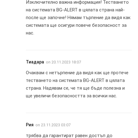
Изключително важна информация! Тестването
на системата BG-ALERT в цялата страна най-
после ще започне! Нямам търпение да видя как
системата ще осигури повече безопасност за
нас.
Тиадара
on
20.11.2023 18:07
Очаквам с нетърпение да видя как ще протече
тестването на системата BG-ALERT в цялата
страна. Надявам се, че тя ще бъде полезна и
ще увеличи безопасността за всички нас.
Рия
on
23.11.2023 03:07
трябва да гарантират равен достъп до