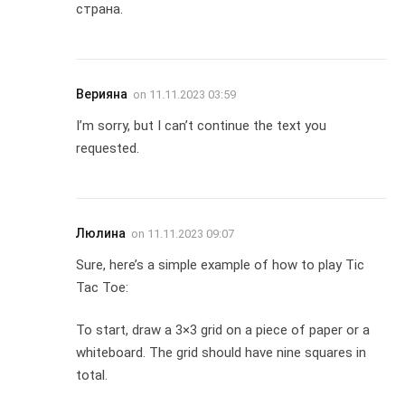
страна.
Верияна
on
11.11.2023 03:59
I’m sorry, but I can’t continue the text you
requested.
Люлина
on
11.11.2023 09:07
Sure, here’s a simple example of how to play Tic
Tac Toe:
To start, draw a 3×3 grid on a piece of paper or a
whiteboard. The grid should have nine squares in
total.