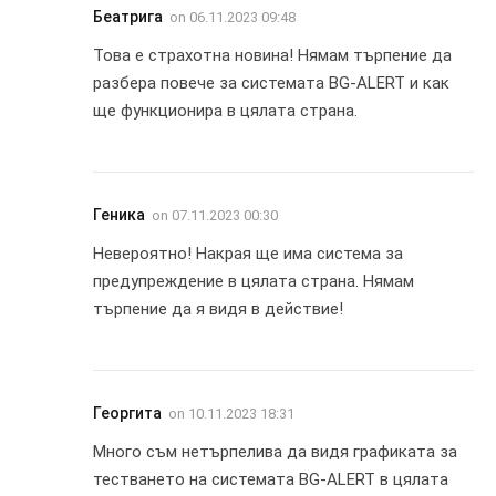
Беатрига
on
06.11.2023 09:48
Това е страхотна новина! Нямам търпение да
разбера повече за системата BG-ALERT и как
ще функционира в цялата страна.
Геника
on
07.11.2023 00:30
Невероятно! Накрая ще има система за
предупреждение в цялата страна. Нямам
търпение да я видя в действие!
Георгита
on
10.11.2023 18:31
Много съм нетърпелива да видя графиката за
тестването на системата BG-ALERT в цялата