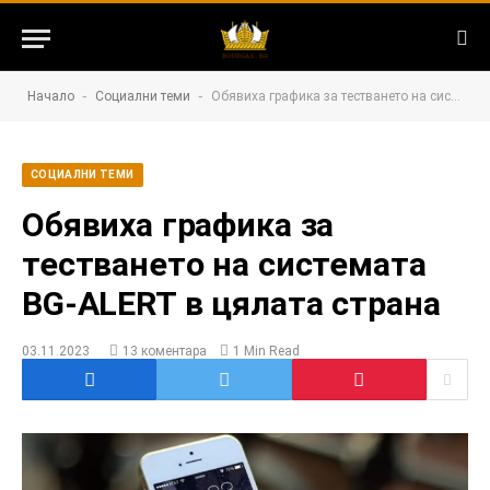
-
-
Начало
Социални теми
Обявиха графика за тестването на системата BG-ALERT в цялата страна
СОЦИАЛНИ ТЕМИ
Обявиха графика за
тестването на системата
BG-ALERT в цялата страна
03.11.2023
13 коментара
1 Min Read