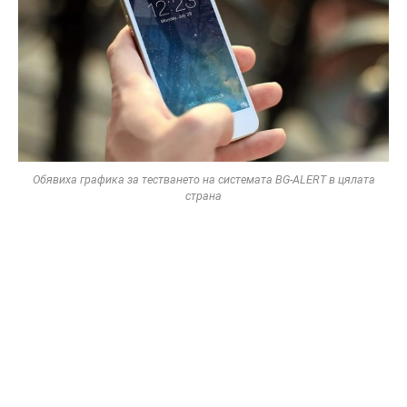
Обявиха графика за тестването на системата BG-ALERT в цялата
страна