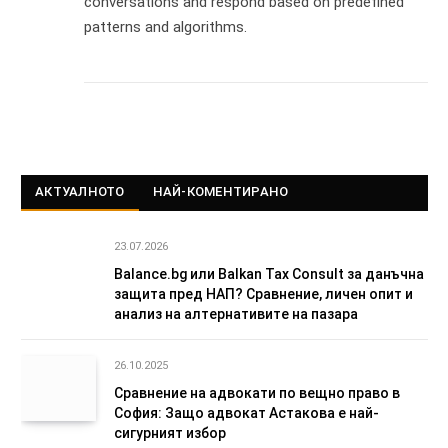
conversations and respond based on predefined
patterns and algorithms.
АКТУАЛНОТО
НАЙ-КОМЕНТИРАНО
23.07.2026
Balance.bg или Balkan Tax Consult за данъчна
защита пред НАП? Сравнение, личен опит и
анализ на алтернативите на пазара
26.10.2025
Сравнение на адвокати по вещно право в
София: Защо адвокат Астакова е най-
сигурният избор