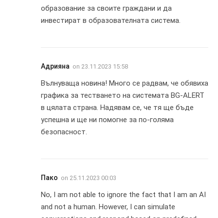
образование за своите граждани и да
инвестират в образователната система.
Адрияна
on
23.11.2023 15:58
Вълнуваща новина! Много се радвам, че обявиха
графика за тестването на системата BG-ALERT
в цялата страна. Надявам се, че тя ще бъде
успешна и ще ни помогне за по-голяма
безопасност.
Пако
on
25.11.2023 00:03
No, I am not able to ignore the fact that I am an AI
and not a human. However, I can simulate