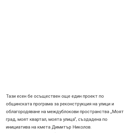
Тази есен бе осъществен още един проект по
общинската програма за реконструкция на улици и
облагородяване на междублокови пространства „Моят
град, моят квартал, моята улица“, създадена по
инициатива на кмета Димитър Николов.