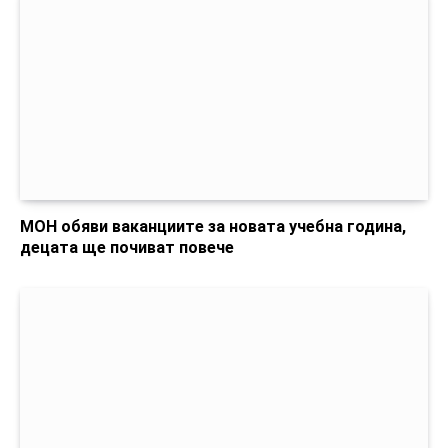
МОН обяви ваканциите за новата учебна година,
децата ще почиват повече