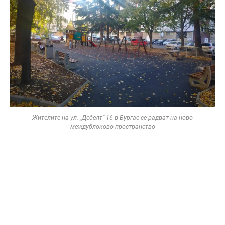
Жителите на ул. „Дебелт” 16 в Бургас се радват на ново
междублоково пространство