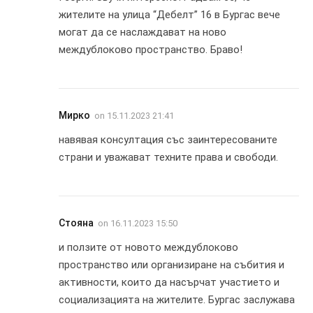
жителите на улица “Дебелт” 16 в Бургас вече
могат да се наслаждават на ново
междублоково пространство. Браво!
Мирко
on
15.11.2023 21:41
навявая консултация със заинтересованите
страни и уважават техните права и свободи.
Стояна
on
16.11.2023 15:50
и ползите от новото междублоково
пространство или организиране на събития и
активности, които да насърчат участието и
социализацията на жителите. Бургас заслужава