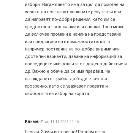
избори. Нагаждането има за цел да помогне на
хората да постигнат желаните резултати или
да направят по-добри решения, като им се
предоставят подсказки или насоки. Това може
да включва промени в начина на представяне
или предлагане на възможностите, като
например поставяне на по-добре видими или
достъпни варианти, даване на информация за
последиците или ползите от дадено действие и
др. Важно е обаче да се има предвид, че
нагаждането трябва да бъде етично и
прозрачно, като се уважават правата и
свободата на избор на хората.
Климент
on
11.11.2023 21:46
Георги: Звучи интересно! Радвам се, че