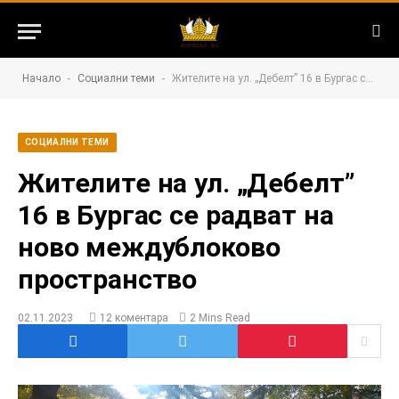
-
-
Начало
Социални теми
Жителите на ул. „Дебелт” 16 в Бургас се радват на ново междублоково пространство
СОЦИАЛНИ ТЕМИ
Жителите на ул. „Дебелт”
16 в Бургас се радват на
ново междублоково
пространство
02.11.2023
12 коментара
2 Mins Read