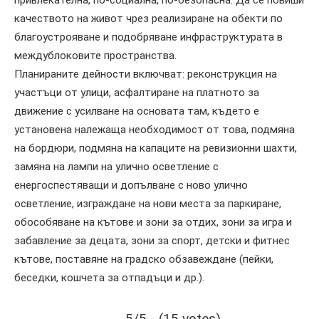
качеството на живот чрез реализиране на обекти по
благоустрояване и подобряване инфраструктурата в
междублоковите пространства.
Планираните дейности включват: реконструкция на
участъци от улици, асфалтиране на платното за
движение с усилване на основата там, където е
установена належаща необходимост от това, подмяна
на бордюри, подмяна на капаците на ревизионни шахти,
замяна на лампи на улично осветление с
енергоспестяващи и допълване с ново улично
осветление, изграждане на нови места за паркиране,
обособяване на кътове и зони за отдих, зони за игра и
забавление за децата, зони за спорт, детски и фитнес
кътове, поставяне на градско обзавеждане (пейки,
беседки, кошчета за отпадъци и др.).
5/5 - (15 votes)