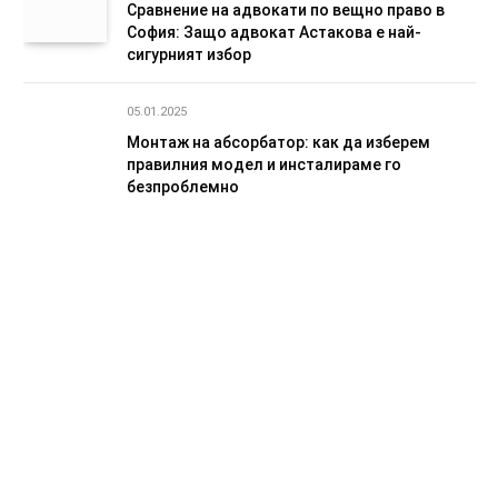
Сравнение на адвокати по вещно право в
София: Защо адвокат Астакова е най-
сигурният избор
05.01.2025
Монтаж на абсорбатор: как да изберем
правилния модел и инсталираме го
безпроблемно