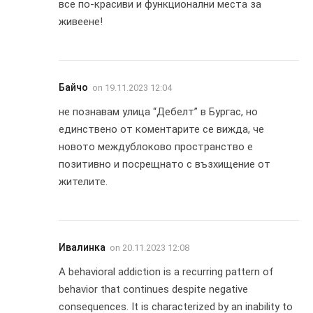
все по-красиви и функционални места за
живеене!
Байчо
on
19.11.2023 12:04
не познавам улица “Дебелт” в Бургас, но
единствено от коментарите се вижда, че
новото междублоково пространство е
позитивно и посрещнато с възхищение от
жителите.
Ивалинка
on
20.11.2023 12:08
A behavioral addiction is a recurring pattern of
behavior that continues despite negative
consequences. It is characterized by an inability to