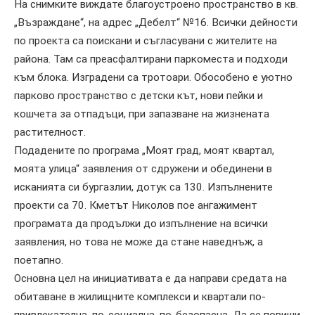
На снимките виждате благоустроено пространство в кв.
„Възраждане“, на адрес „Дебелт“ №16. Всички дейности
по проекта са поискани и съгласувани с жителите на
района. Там са преасфалтирани паркоместа и подходи
към блока. Изградени са тротоари. Обособено е уютно
парково пространство с детски кът, нови пейки и
кошчета за отпадъци, при запазване на жизнената
растителност.
Подадените по програма „Моят град, моят квартал,
моята улица“ заявления от сдружени и обединени в
исканията си бургазлии, дотук са 130. Изпълнените
проекти са 70. Кметът Николов пое ангажимент
програмата да продължи до изпълнение на всички
заявления, но това не може да стане наведнъж, а
поетапно.
Основна цел на инициативата е да направи средата на
обитаване в жилищните комплекси и квартали по-
привлекателна, по-социална, по-безопасна. Да се повиши