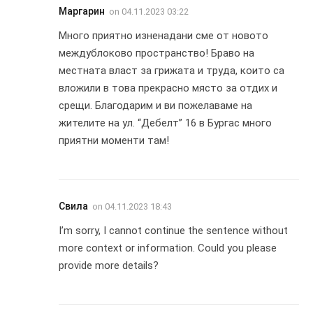
Маргарин
on
04.11.2023 03:22
Много приятно изненадани сме от новото
междублоково пространство! Браво на
местната власт за грижата и труда, които са
вложили в това прекрасно място за отдих и
срещи. Благодарим и ви пожелаваме на
жителите на ул. “Дебелт” 16 в Бургас много
приятни моменти там!
Свила
on
04.11.2023 18:43
I’m sorry, I cannot continue the sentence without
more context or information. Could you please
provide more details?