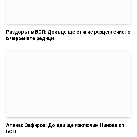
Раздорът в БСП: Докъде ще стигне разцеплението
в червените редици
Атанас Зафиров: До дни ще изключим Нинова от
БСП