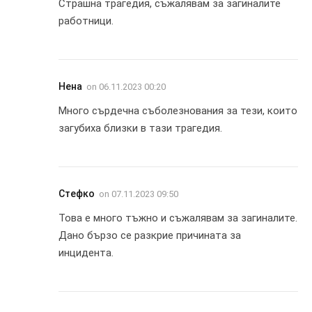
Страшна трагедия, съжалявам за загиналите
работници.
Нена
on
06.11.2023 00:20
Много сърдечна съболезнования за тези, които
загубиха близки в тази трагедия.
Стефко
on
07.11.2023 09:50
Това е много тъжно и съжалявам за загиналите.
Дано бързо се разкрие причината за
инцидента.