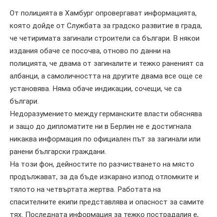
От полицията в Хамбург опровергават информацията,
която дойде от Службата за градско развитие в града,
че четиримата загинали строители са българи. В някои
издания обаче се посочва, отново по данни на
полицията, че двама от загиналите и тежко раненият са
албанци, а самоличността на другите двама все още се
установява. Няма обаче индикации, сочещи, че са
българи.
Недоразумението между германските власти обяснява
и защо до дипломатите ни в Берлин не е достигнала
никаква информация по официален път за загинали или
ранени български граждани.
На този фон, дейностите по разчистването на място
продължават, за да бъде изкарано изпод отломките и
тялото на четвъртата жертва. Работата на
спасителните екипи представлява и опасност за самите
тях. Последната информация за тежко пострадалия е,