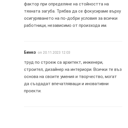
фактор при определяне на стойността на
тяхната загуба. Трябва да се фокусираме върху
осигуряването на по-добри условия за всички
работници, независимо от произхода им.
Бинко
on
20.11.2023 12:03
труд по строеж са архитект, инженери,
строител, дизайнер на интериори. Всички те въз
основа на своите умения и творчество, могат
да създадат впечатляващи и иновативни
проекти.