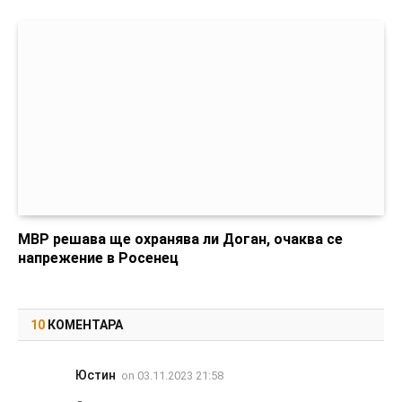
МВР решава ще охранява ли Доган, очаква се
напрежение в Росенец
10
КОМЕНТАРА
Юстин
on
03.11.2023 21:58