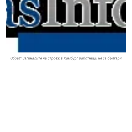
Обрат! Загиналите на строеж в Хамбург работници не са българи