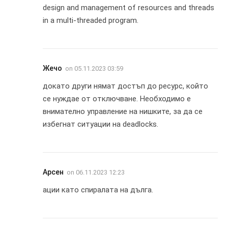
design and management of resources and threads
in a multi-threaded program.
Жечо
on
05.11.2023 03:59
докато други нямат достъп до ресурс, който
се нуждае от отключване. Необходимо е
внимателно управление на нишките, за да се
избегнат ситуации на deadlocks.
Арсен
on
06.11.2023 12:23
ации като спиралата на дълга.