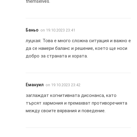
themselves.
Баньо
on
19.10.2023 23:41
луцкая: Това е много сложна ситуация и важно е
да се намери баланс и решение, което ще носи
добро за страната и хората.
Емануил
on
19.10.2023 23:42
заглаждат когнитивната дисонанса, като
търсят хармония и премахват противоречията
между своите вярвания и поведение.