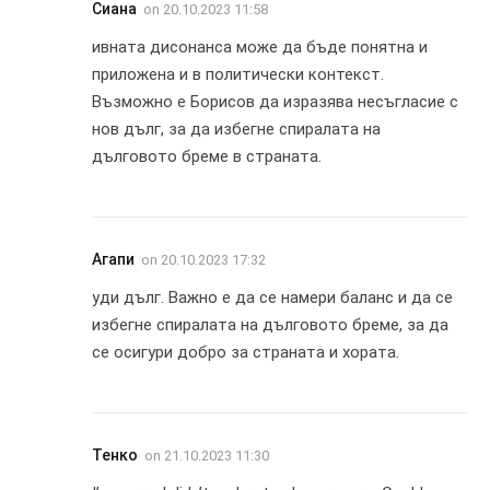
Сиана
on
20.10.2023 11:58
ивната дисонанса може да бъде понятна и
приложена и в политически контекст.
Възможно е Борисов да изразява несъгласие с
нов дълг, за да избегне спиралата на
дълговото бреме в страната.
Агапи
on
20.10.2023 17:32
уди дълг. Важно е да се намери баланс и да се
избегне спиралата на дълговото бреме, за да
се осигури добро за страната и хората.
Тенко
on
21.10.2023 11:30