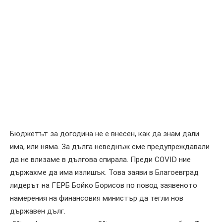
Бюджетът за догодина не е внесен, как да знам дали
има, или няма. За дълга неведнъж сме предупреждавали
да не влизаме в дългова спирала. Преди COVID ние
държахме да има излишък. Това заяви в Благоевград
лидерът на ГЕРБ Бойко Борисов по повод заявеното
намерения на финансовия министър да тегли нов
държавен дълг.