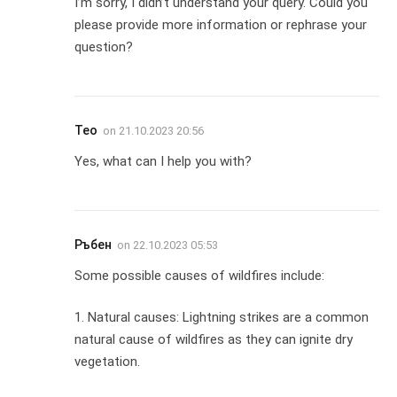
I’m sorry, I didn’t understand your query. Could you
please provide more information or rephrase your
question?
Тео
on
21.10.2023 20:56
Yes, what can I help you with?
Ръбен
on
22.10.2023 05:53
Some possible causes of wildfires include:
1. Natural causes: Lightning strikes are a common
natural cause of wildfires as they can ignite dry
vegetation.