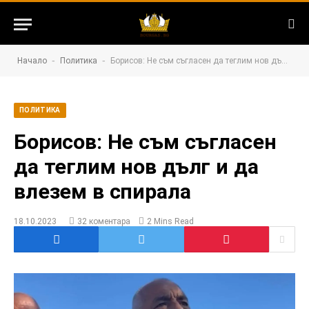
-
-
Начало
Политика
Борисов: Не съм съгласен да теглим нов дълг и да влезем в спирала
ПОЛИТИКА
Борисов: Не съм съгласен
да теглим нов дълг и да
влезем в спирала
18.10.2023
32 коментара
2 Mins Read