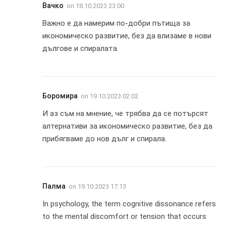
Вачко
on
18.10.2023 23:00
Важно е да намерим по-добри пътища за
икономическо развитие, без да влизаме в нови
дългове и спиралата.
Боромира
on
19.10.2023 02:02
И аз съм на мнение, че трябва да се потърсят
алтернативи за икономическо развитие, без да
прибягваме до нов дълг и спирала.
Палма
on
19.10.2023 17:13
In psychology, the term cognitive dissonance refers
to the mental discomfort or tension that occurs