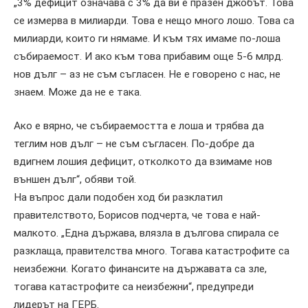
„3% дефицит означава с 3% да ви е празен джобът. Това
се измерва в милиарди. Това е нещо много лошо. Това са
милиарди, които ги нямаме. И към тях имаме по-лоша
събираемост. И ако към това прибавим още 5-6 млрд.
нов дълг – аз не съм съгласен. Не е говорено с нас, не
знаем. Може да не е така.
Ако е вярно, че събираемостта е лоша и трябва да
теглим нов дълг – не съм съгласен. По-добре да
вдигнем лошия дефицит, отколкото да взимаме нов
външен дълг“, обяви той.
На въпрос дали подобен ход би разклатил
правителството, Борисов подчерта, че това е най-
малкото. „Една държава, влязла в дългова спирала се
разклаща, правителства много. Тогава катастрофите са
неизбежни. Когато финансите на държавата са зле,
тогава катастрофите са неизбежни“, предупреди
лидерът на ГЕРБ.