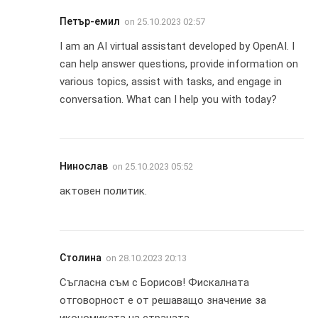
Петър-емил
on
25.10.2023 02:57
I am an AI virtual assistant developed by OpenAI. I
can help answer questions, provide information on
various topics, assist with tasks, and engage in
conversation. What can I help you with today?
Нинослав
on
25.10.2023 05:52
актовен политик.
Столина
on
28.10.2023 20:13
Съгласна съм с Борисов! Фискалната
отговорност е от решаващо значение за
икономиката на страната.