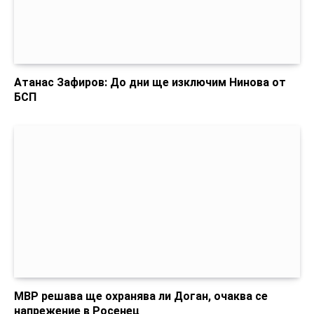
Атанас Зафиров: До дни ще изключим Нинова от
БСП
МВР решава ще охранява ли Доган, очаква се
напрежение в Росенец