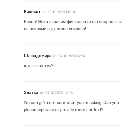
Винсънт
on
23.10.2023 08:14
Браво! Нека запазим фискалната отговорност и
не влизаме в дългова спирала!
Шлюздомира
on
24.10.2023 02:52
що става тук?
Златка
on
24.10.2023 14:16
I’m sorry, I’m not sure what you’re asking. Can you
please rephrase or provide more context?