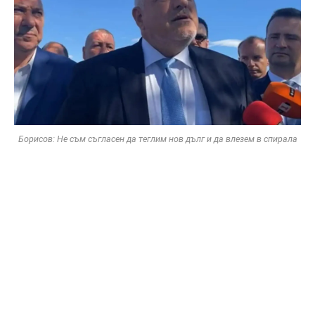
Борисов: Не съм съгласен да теглим нов дълг и да влезем в спирала