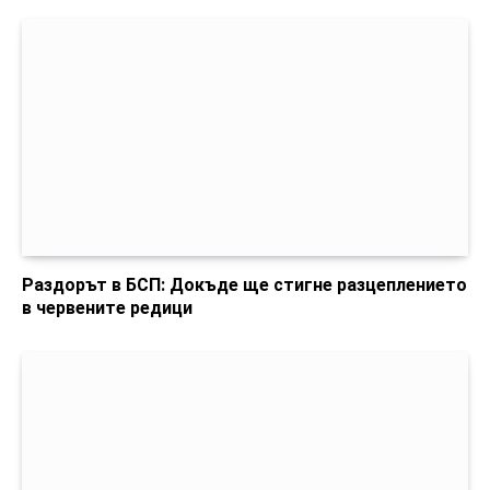
Раздорът в БСП: Докъде ще стигне разцеплението
в червените редици