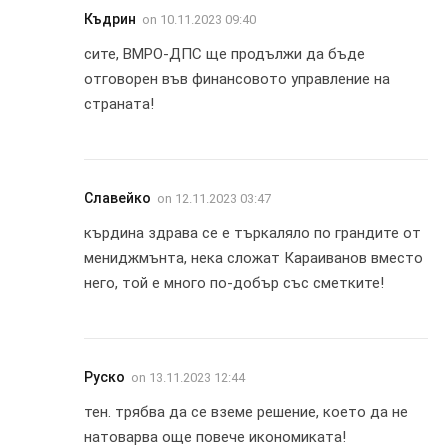
Къдрин
on
10.11.2023 09:40
сите, ВМРО-ДПС ще продължи да бъде
отговорен във финансовото управление на
страната!
Славейко
on
12.11.2023 03:47
кърдина здрава се е търкаляло по грандите от
мениджмънта, нека сложат Караиванов вместо
него, той е много по-добър със сметките!
Руско
on
13.11.2023 12:44
тен. трябва да се вземе решение, което да не
натоварва още повече икономиката!