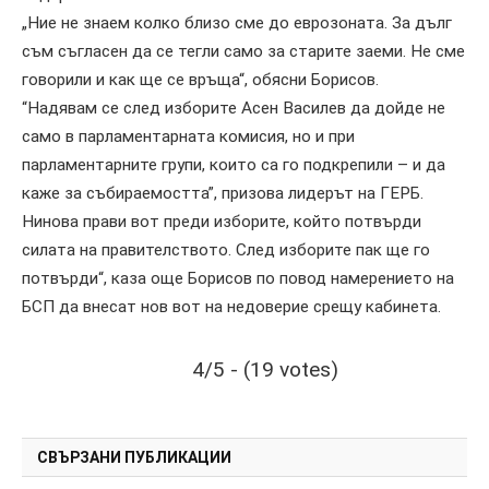
„Ние не знаем колко близо сме до еврозоната. За дълг
съм съгласен да се тегли само за старите заеми. Не сме
говорили и как ще се връща“, обясни Борисов.
“Надявам се след изборите Асен Василев да дойде не
само в парламентарната комисия, но и при
парламентарните групи, които са го подкрепили – и да
каже за събираемостта”, призова лидерът на ГЕРБ.
Нинова прави вот преди изборите, който потвърди
силата на правителството. След изборите пак ще го
потвърди“, каза още Борисов по повод намерението на
БСП да внесат нов вот на недоверие срещу кабинета.
4/5 - (19 votes)
СВЪРЗАНИ ПУБЛИКАЦИИ