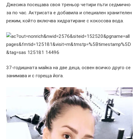
Джесика посещава своя треньор четири пъти седмично
за по час. Актрисата е добавила и специален хранителен
режим, който включва хидратиране с кокосова вода.
37-годишната майка на две деца, освен всичко друго се
занимава и с гореща йога.