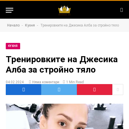
-
-
Начало
Кухня
Тренировките на Джесика Алба за стройно тяло
КУХНЯ
Тренировките на Джесика
Алба за стройно тяло
04.02.2024
Няма коментари
1 Min Read