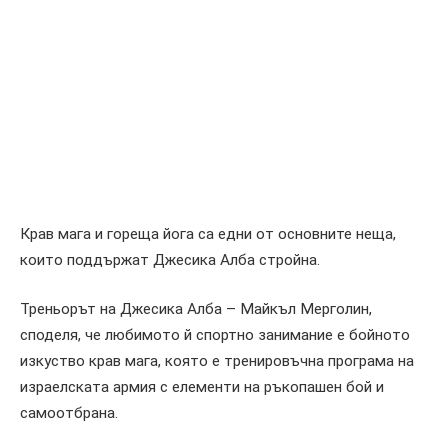
Крав мага и гореща йога са едни от основните неща,
които поддържат Джесика Алба стройна.
Треньорът на Джесика Алба – Майкъл Мерголин,
споделя, че любимото й спортно занимание е бойното
изкуство крав мага, която е тренировъчна програма на
израелската армия с елементи на ръкопашен бой и
самоотбрана.