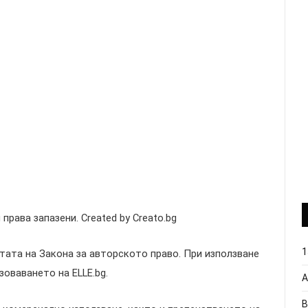
и права запазени. Created by Creato.bg
1
тата на Закона за авторското право. При използване
оваването на ELLE.bg.
А
В