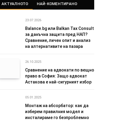
АКТУАЛНОТО
НАЙ-КОМЕНТИРАНО
23.07.2026
Balance.bg или Balkan Tax Consult
за данъчна защита пред НАП?
Сравнение, личен опит и анализ
на алтернативите на пазара
26.10.2025
Сравнение на адвокати по вещно
право в София: Защо адвокат
Астакова е най-сигурният избор
05.01.2025
Монтаж на абсорбатор: как да
изберем правилния модел и
инсталираме го безпроблемно