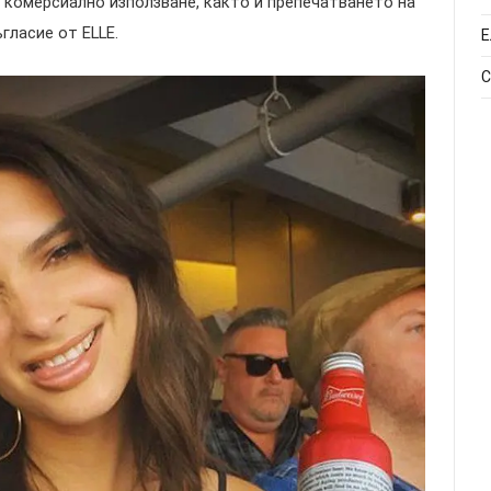
 комерсиално използване, както и препечатването на
гласие от ELLE.
Е
С