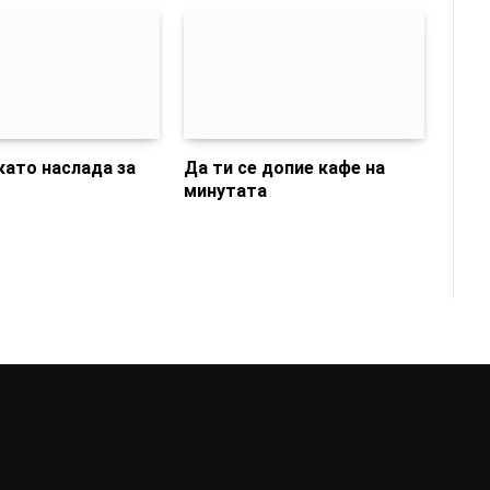
като наслада за
Да ти се допие кафе на
минутата