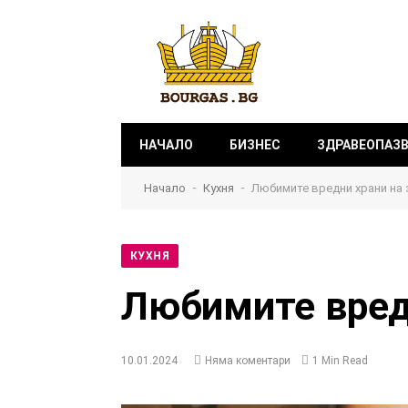
НАЧАЛО
БИЗНЕС
ЗДРАВЕОПАЗ
-
-
Начало
Кухня
Любимите вредни храни на 
КУХНЯ
Любимите вред
10.01.2024
Няма коментари
1 Min Read