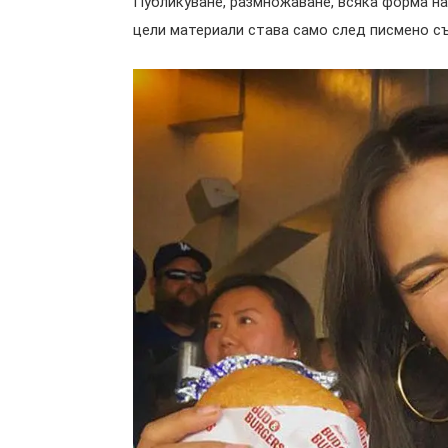
Публикуване, размножаване, всяка форма на
цели материали става само след писмено съ