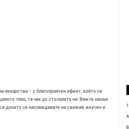
и лекарства – с благоприятен ефект, който се
цялото тяло, та чак до стъпалата ни. Вижте какви
1
си докато се наслаждавате на свежия, вкусен и
А
В