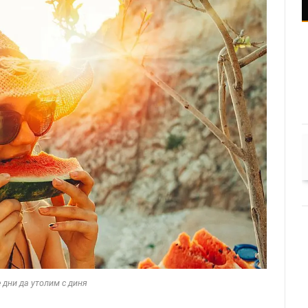
 дни да утолим с диня