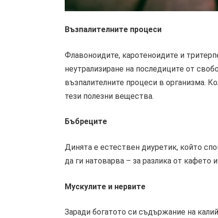
Възпалителните процеси
Флавоноидите, каротеноидите и тритерп
неутрализиране на последиците от свобо
възпалителните процеси в организма. Кол
тези полезни вещества.
Бъбреците
Динята е естествен диуретик, който спом
да ги натоварва – за разлика от кафето и
Мускулите и нервите
Заради богатото си съдържание на калий