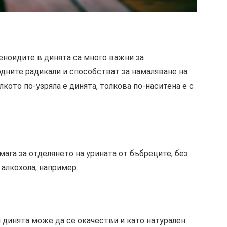
еноидите в динята са много важни за
дните радикали и способстват за намаляване на
кото по-узряла е динята, толкова по-наситена е с
ага за отделянето на урината от бъбреците, без
 алкохола, например.
 динята може да се окачестви и като натурален