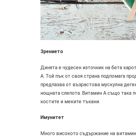
Зрението
Динята е чудесен източник на бета каро
А. Той пък от своя страна подпомага про
предпазва от възрастова мускулна деге
нощната слепота. Витамин А също така п
костите и меките тъкани.
Имунитет
Много високото съдържание на витамин 