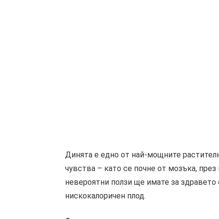
Динята е едно от най-мощните растителн
чувства – като се почне от мозъка, през 
невероятни ползи ще имате за здравето 
нискокалоричен плод.