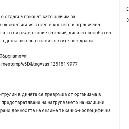
Е
 е отдавна признат като значим за
С
 оксидативния стрес в костите и ограничава
окото си съдържание на калий, динята способства
ето допълнително прави костите по-здрави.
итрулин в динята се превръща от организма в
за предотвратяване на натрупването на излишни
иране дейността на ензима тъканно-неспецифична