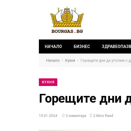
НАЧАЛО
БИЗНЕС
ЗДРАВЕОПАЗ
-
-
Начало
Кухня
Горещите дни да утолим с 
КУХНЯ
Горещите дни д
10.01.2024
2 коментара
2 Mins Read