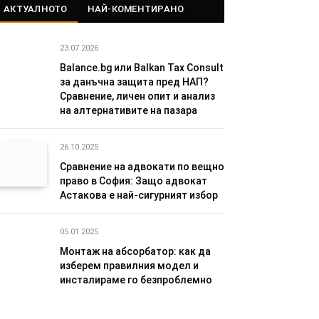
АКТУАЛНОТО
НАЙ-КОМЕНТИРАНО
23.07.2026
Balance.bg или Balkan Tax Consult
за данъчна защита пред НАП?
Сравнение, личен опит и анализ
на алтернативите на пазара
26.10.2025
Сравнение на адвокати по вещно
право в София: Защо адвокат
Астакова е най-сигурният избор
05.01.2025
Монтаж на абсорбатор: как да
изберем правилния модел и
инсталираме го безпроблемно