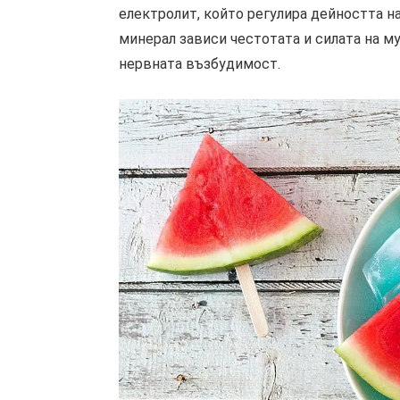
електролит, който регулира дейността н
минерал зависи честотата и силата на м
нервната възбудимост.