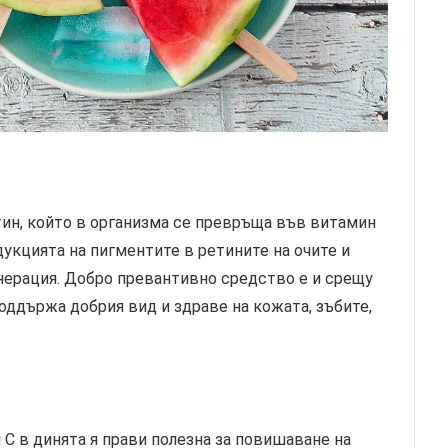
тин, който в организма се превръща във витамин
дукцията на пигментите в ретините на очите и
нерация. Добро превантивно средство е и срещу
оддържа добрия вид и здраве на кожата, зъбите,
С в динята я прави полезна за повишаване на