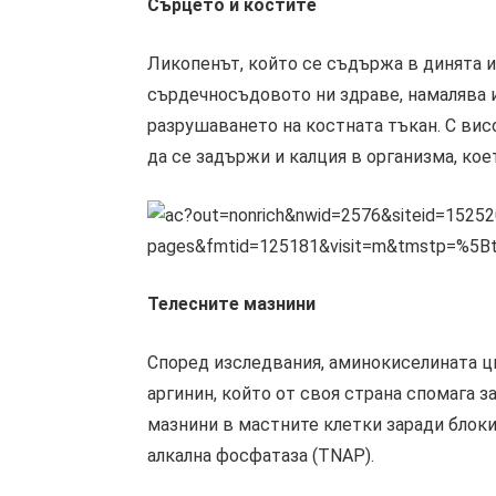
Сърцето и костите
Ликопенът, който се съдържа в динята и
сърдечносъдовото ни здраве, намалява и
разрушаването на костната тъкан. С вис
да се задържи и калция в организма, ко
Телесните мазнини
Според изследвания, аминокиселината ц
аргинин, който от своя страна спомага 
мазнини в мастните клетки заради блок
алкална фосфатаза (TNAP).